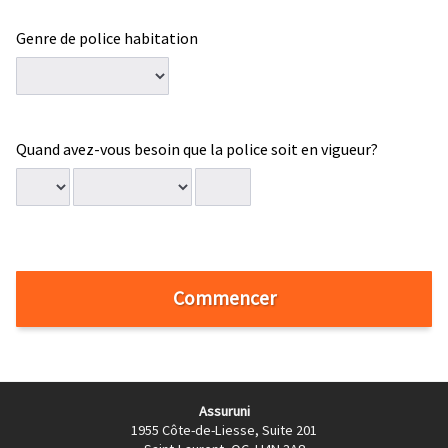
Genre de police habitation
Quand avez-vous besoin que la police soit en vigueur?
Quand
Date
Date
Date
avez-
mois
jour
année,
vous
quatre
besoin
chiffres
que
la
Commencer
police
soit
en
vigueur?
Assuruni
1955 Côte-de-Liesse, Suite 201