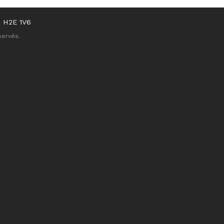
C
H2E 1V6
servés.