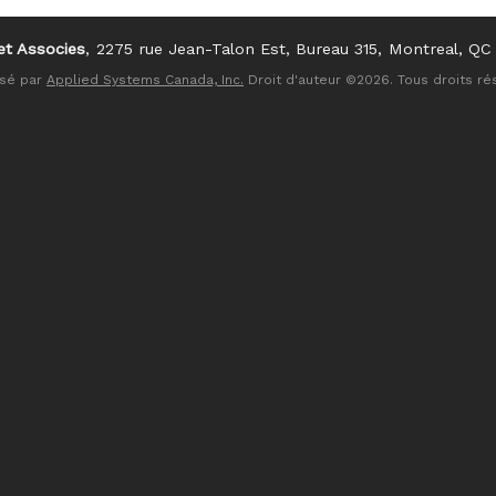
et Associes
2275 rue Jean-Talon Est, Bureau 315
Montreal, Q
isé par
Applied Systems Canada, Inc.
Droit d'auteur ©2026. Tous droits ré